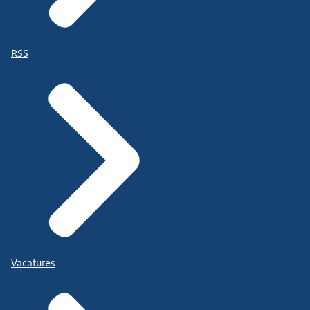
RSS
Vacatures