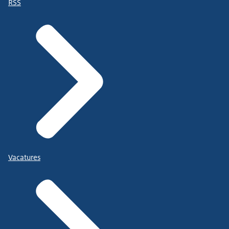
RSS
Vacatures