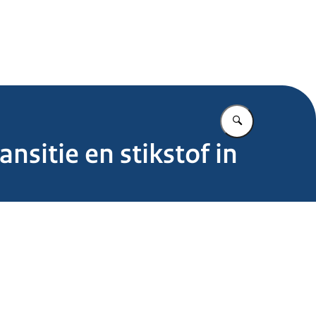
.nl
Vul in wat u z
sitie en stikstof in