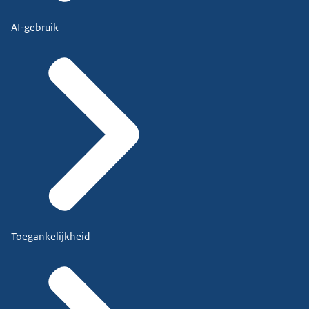
AI-gebruik
Toegankelijkheid