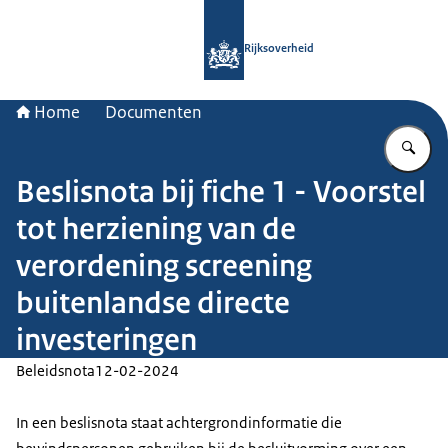
Naar de homepage van Rijksoverheid
Rijksoverheid
Home
Documenten
Vu
Beslisnota bij fiche 1 - Voorstel
tot herziening van de
verordening screening
buitenlandse directe
investeringen
Beleidsnota
12-02-2024
In een beslisnota staat achtergrondinformatie die