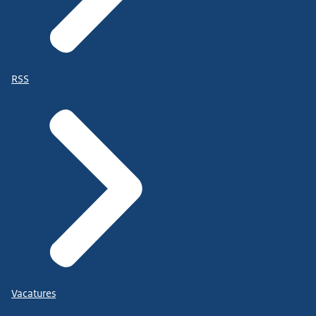
RSS
Vacatures