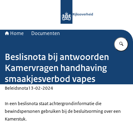
Naar de homepage van Rijksoverheid
Rijksoverheid
Home
Documenten
Vu
Beslisnota bij antwoorden
Kamervragen handhaving
smaakjesverbod vapes
Beleidsnota
13-02-2024
In een beslisnota staat achtergrondinformatie die
bewindspersonen gebruiken bij de besluitvorming over een
Kamerstuk.