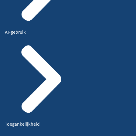
AI-gebruik
Toegankelijkheid