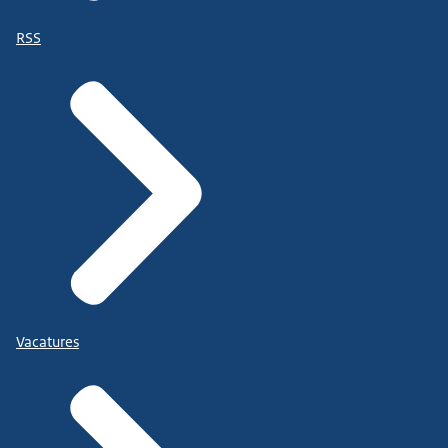
RSS
Vacatures