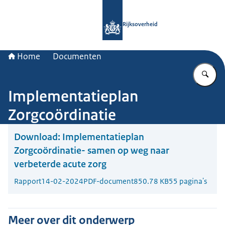
Naar de homepage van Rijksoverheid
Rijksoverheid
Home
Documenten
Vu
Implementatieplan
Zorgcoördinatie
Download:
Implementatieplan
Zorgcoördinatie- samen op weg naar
verbeterde acute zorg
Rapport
14-02-2024
PDF-document
850.78 KB
55 pagina's
Meer over dit onderwerp