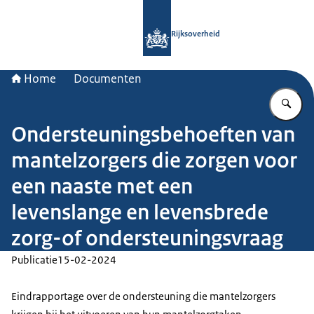
Naar de homepage van Rijksoverheid
Rijksoverheid
Home
Documenten
Vu
Ondersteuningsbehoeften van
mantelzorgers die zorgen voor
een naaste met een
levenslange en levensbrede
zorg-of ondersteuningsvraag
Publicatie
15-02-2024
Eindrapportage over de ondersteuning die mantelzorgers