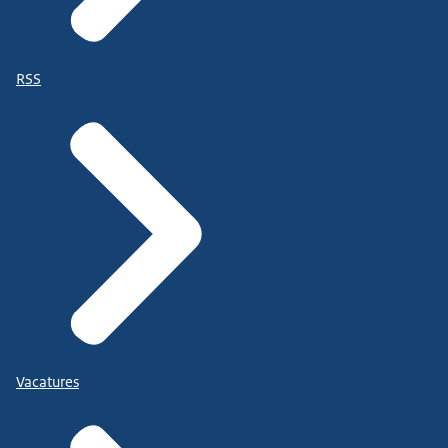
RSS
Vacatures