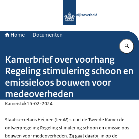
Naar de homepage van Rijksoverheid
Rijksoverheid
Home
Documenten
Vu
Kamerbrief over voorhang
Regeling stimulering schoon en
emissieloos bouwen voor
medeoverheden
Kamerstuk
15-02-2024
Staatssecretaris Heijnen (IenW) stuurt de Tweede Kamer de
ontwerpregeling Regeling stimulering schoon en emissieloos
bouwen voor medeoverheden. Zij gaat daarbij in op de