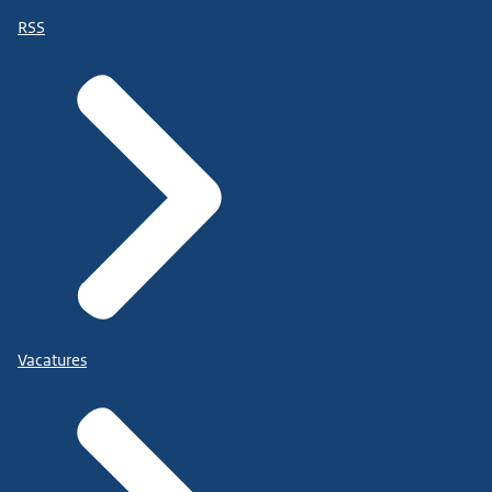
RSS
Vacatures