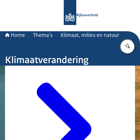
Naar de homepage van Rijksoverheid
Rijksoverheid
Home
Thema's
Klimaat, milieu en natuur
Vu
Klimaatverandering