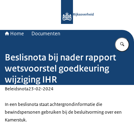
Naar de homepage van Rijksoverheid
Rijksoverheid
Home
Documenten
Vu
Beslisnota bij nader rapport
wetsvoorstel goedkeuring
wijziging IHR
Beleidsnota
23-02-2024
In een beslisnota staat achtergrondinformatie die
bewindspersonen gebruiken bij de besluitvorming over een
Kamerstuk.