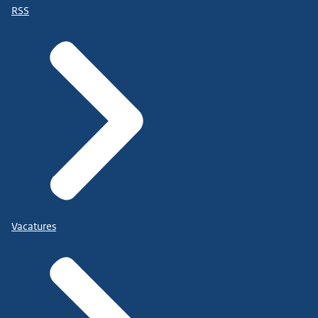
RSS
Vacatures