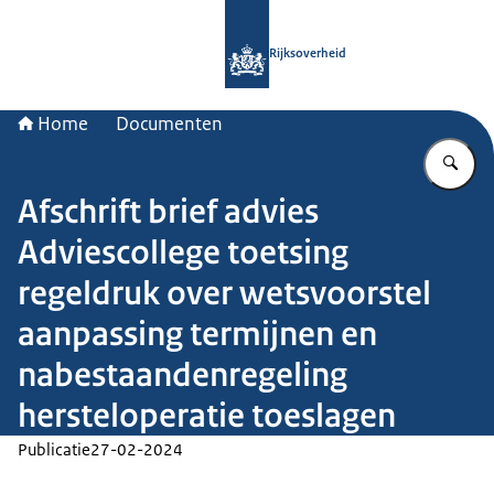
Naar de homepage van Rijksoverheid
Rijksoverheid
Home
Documenten
Vu
Afschrift brief advies
Adviescollege toetsing
regeldruk over wetsvoorstel
aanpassing termijnen en
nabestaandenregeling
hersteloperatie toeslagen
Publicatie
27-02-2024