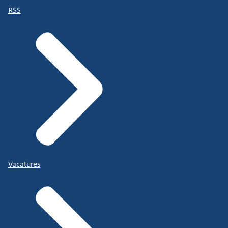
RSS
Vacatures