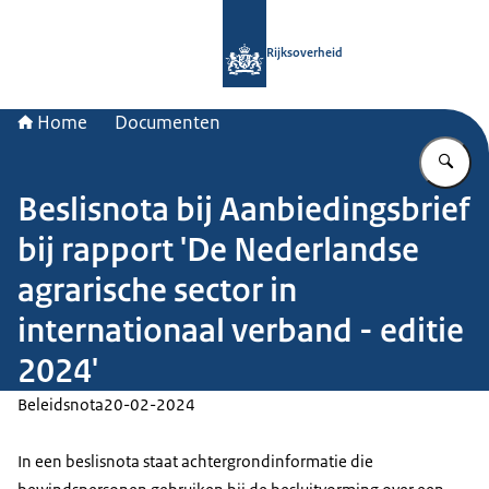
Naar de homepage van Rijksoverheid
Rijksoverheid
Home
Documenten
Vu
Beslisnota bij Aanbiedingsbrief
bij rapport 'De Nederlandse
agrarische sector in
internationaal verband - editie
2024'
Beleidsnota
20-02-2024
In een beslisnota staat achtergrondinformatie die