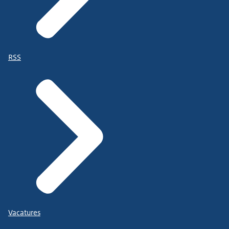
RSS
Vacatures