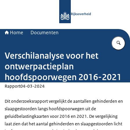
Naar de homepage van Rijksoverheid
Rijksoverheid
Home
Documenten
Vu
Verschilanalyse voor het
ontwerpactieplan
hoofdspoorwegen 2016-2021
Rapport
04-03-2024
Dit onderzoeksrapport vergelijkt de aantallen gehinderden en
slaapgestoorden langs hoofdspoorwegen uit de
geluidbelastingkaarten voor 2016 en 2021. De vergelijking
laat zien dat het aantal gehinderden en slaapgestoorden licht