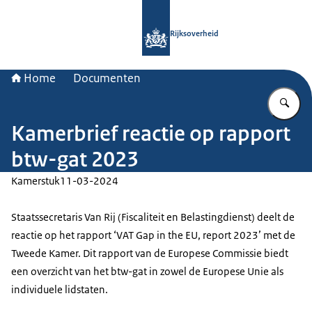
Naar de homepage van Rijksoverheid
Rijksoverheid
Home
Documenten
Vu
Kamerbrief reactie op rapport
btw-gat 2023
Kamerstuk
11-03-2024
Staatssecretaris Van Rij (Fiscaliteit en Belastingdienst) deelt de
reactie op het rapport ‘VAT Gap in the EU, report 2023’ met de
Tweede Kamer. Dit rapport van de Europese Commissie biedt
een overzicht van het btw-gat in zowel de Europese Unie als
individuele lidstaten.