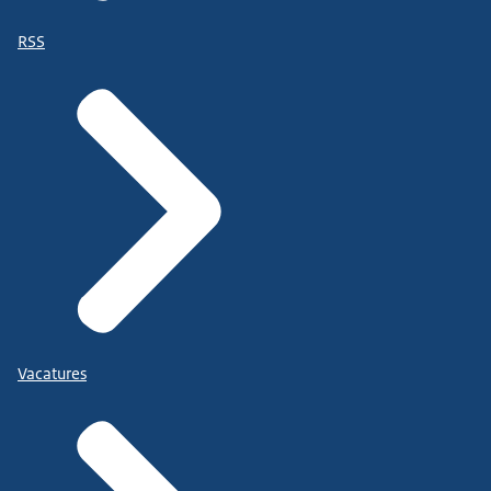
RSS
Vacatures