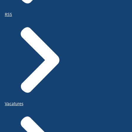
RSS
Vacatures