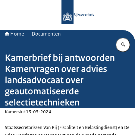
Naar de homepage van Rijksoverheid
Rijksoverheid
Home
Documenten
Vu
Kamerbrief bij antwoorden
Kamervragen over advies
landsadvocaat over
geautomatiseerde
selectietechnieken
Kamerstuk
13-03-2024
Staatssecretarissen Van Rij (Fiscaliteit en Belastingdienst) en De