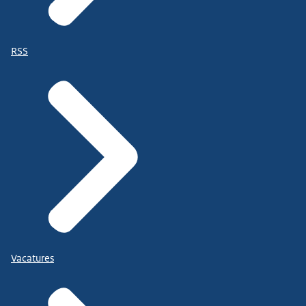
RSS
Vacatures