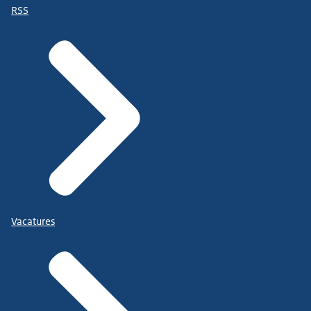
RSS
Vacatures