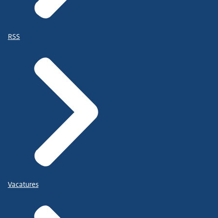
RSS
Vacatures