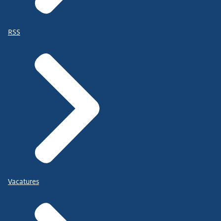
RSS
Vacatures