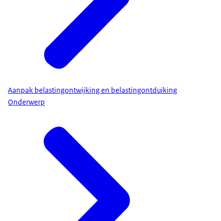
Aanpak belastingontwijking en belastingontduiking
Onderwerp