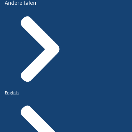
Andere talen
English