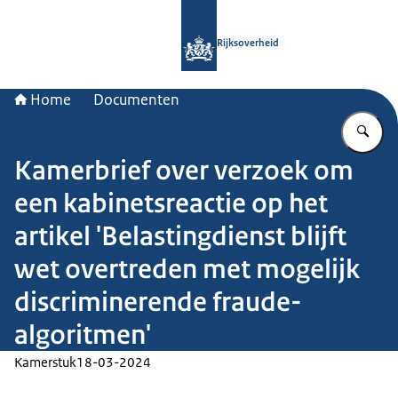
Naar de homepage van Rijksoverheid
Rijksoverheid
Home
Documenten
Vu
Kamerbrief over verzoek om
een kabinetsreactie op het
artikel 'Belastingdienst blijft
wet overtreden met mogelijk
discriminerende fraude-
algoritmen'
Kamerstuk
18-03-2024