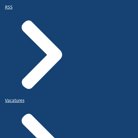
RSS
Vacatures