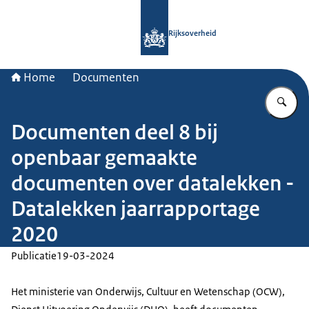
Naar de homepage van Rijksoverheid
Rijksoverheid
Home
Documenten
Vu
Documenten deel 8 bij
openbaar gemaakte
documenten over datalekken -
Datalekken jaarrapportage
2020
Publicatie
19-03-2024
Het ministerie van Onderwijs, Cultuur en Wetenschap (OCW),