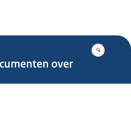
.nl
Vul in wat u z
ocumenten over