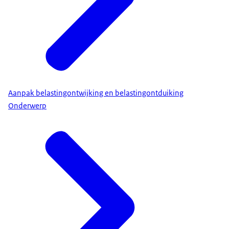
Aanpak belastingontwijking en belastingontduiking
Onderwerp