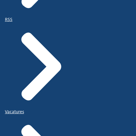
RSS
Vacatures