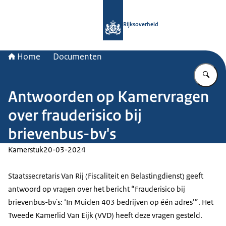
Naar de homepage van Rijksoverheid
Rijksoverheid
Home
Documenten
Vu
Antwoorden op Kamervragen
over frauderisico bij
brievenbus-bv's
Kamerstuk
20-03-2024
Staatssecretaris Van Rij (Fiscaliteit en Belastingdienst) geeft
antwoord op vragen over het bericht “Frauderisico bij
brievenbus-bv's: ‘In Muiden 403 bedrijven op één adres’”. Het
Tweede Kamerlid Van Eijk (VVD) heeft deze vragen gesteld.