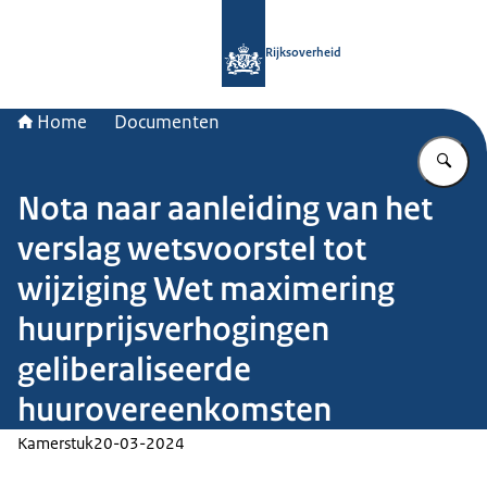
Naar de homepage van Rijksoverheid
Rijksoverheid
Home
Documenten
Vu
Nota naar aanleiding van het
verslag wetsvoorstel tot
wijziging Wet maximering
huurprijsverhogingen
geliberaliseerde
huurovereenkomsten
Kamerstuk
20-03-2024