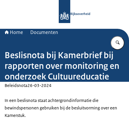
Naar de homepage van Rijksoverheid
Rijksoverheid
Home
Documenten
Vu
Beslisnota bij Kamerbrief bij
rapporten over monitoring en
onderzoek Cultuureducatie
Beleidsnota
26-03-2024
In een beslisnota staat achtergrondinformatie die
bewindspersonen gebruiken bij de besluitvorming over een
Kamerstuk.