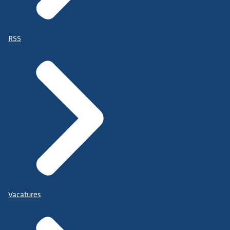
RSS
Vacatures