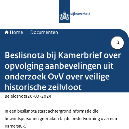
Naar de homepage van Rijksoverheid
Rijksoverheid
Home
Documenten
Vu
Beslisnota bij Kamerbrief over
opvolging aanbevelingen uit
onderzoek OvV over veilige
historische zeilvloot
Beleidsnota
26-03-2024
In een beslisnota staat achtergrondinformatie die
bewindspersonen gebruiken bij de besluitvorming over een
Kamerstuk.