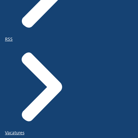
RSS
Vacatures