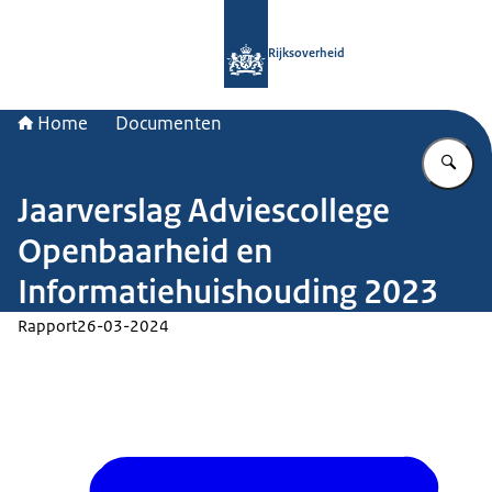
Naar de homepage van Rijksoverheid
Rijksoverheid
Home
Documenten
Vu
Jaarverslag Adviescollege
Openbaarheid en
Informatiehuishouding 2023
Rapport
26-03-2024