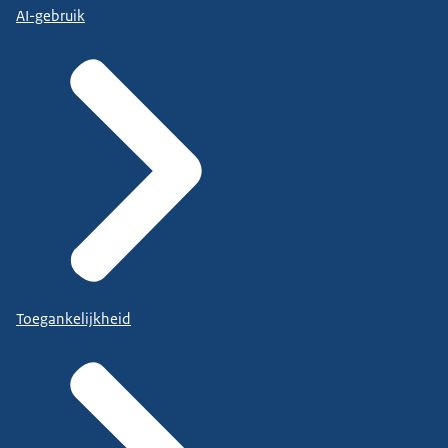
AI-gebruik
Toegankelijkheid