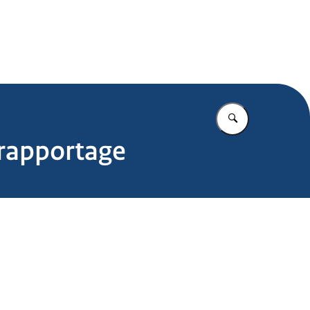
.nl
Vul in wat u z
 rapportage