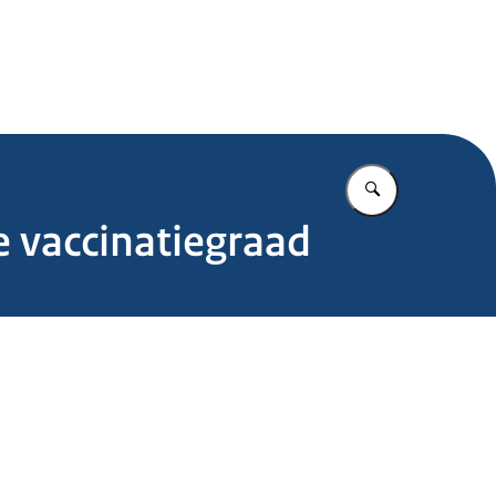
.nl
Vul in wat u z
 vaccinatiegraad