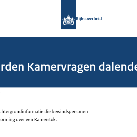
Naar de homepage van Rijksoverheid
Rijksoverheid
orden Kamervragen dalende
4
 achtergrondinformatie die bewindspersonen
tvorming over een Kamerstuk.