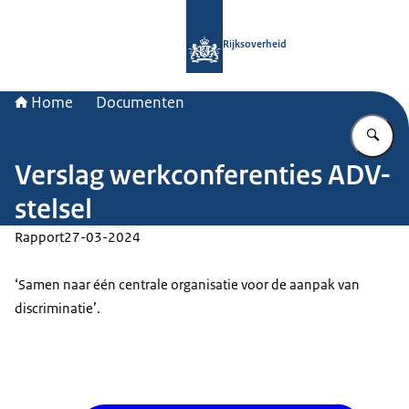
Naar de homepage van Rijksoverheid
Rijksoverheid
Home
Documenten
Vu
Verslag werkconferenties ADV-
stelsel
Rapport
27-03-2024
‘Samen naar één centrale organisatie voor de aanpak van
discriminatie’.