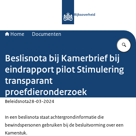
Naar de homepage van Rijksoverheid
Rijksoverheid
Home
Documenten
Vu
Beslisnota bij Kamerbrief bij
eindrapport pilot Stimulering
transparant
proefdieronderzoek
Beleidsnota
28-03-2024
In een beslisnota staat achtergrondinformatie die
bewindspersonen gebruiken bij de besluitvorming over een
Kamerstuk.