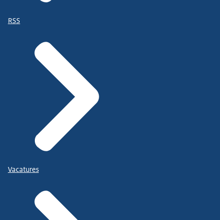
RSS
Vacatures