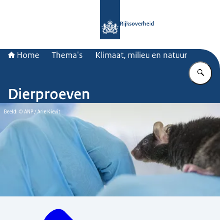
Naar de homepage van Rijksoverheid
Rijksoverheid
Home
Thema's
Klimaat, milieu en natuur
Vu
Dierproeven
Beeld: © ANP / Arie Kievit
Menu