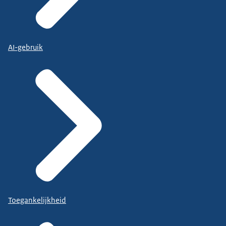
AI-gebruik
Toegankelijkheid