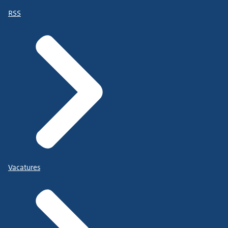
RSS
Vacatures