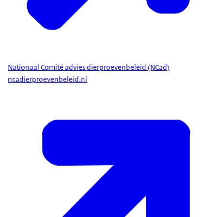
Je zou denken:
Vervanging van dierproeven zit daarbij.
Dat is toch voldoende?
Dat is inderdaad al heel mooi.
Nationaal Comité advies dierproevenbeleid (NCad)
Maar TPI kijkt breder:
ncadierproevenbeleid.nl
Wat is het maatschappelijke vraagstuk?
Wat is daarbij de wetenschappelijke vraag?
En hoe kun je die het beste beantwoorden?
Dat kan vaak met nieuwe methoden,
zoals: cellen in een schaaltje.
Cellen die samenwerken als een mini-orgaan.
Of computerprogramma's die testgegevens
van patiënten doorrekenen.