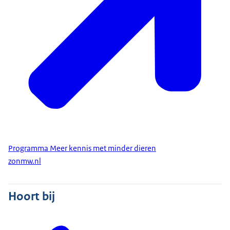
Vervanging
Vermindering
Verfijning
Intussen versnellen
we de transitie waar dat kan door:
informatie, communicatie, subsidies,
bijeenkomsten, netwerken en projecten.
Het gaat om een grote systeemverandering.
Iedereen is daarbij nodig:
Programma Meer kennis met minder dieren
zonmw.nl
onderzoekers, docenten, patiënten,
dierenbeschermers,
Hoort bij
bedrijven, bestuurders, politici,
wetgevers en nog veel meer.