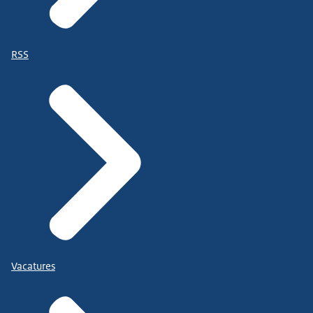
RSS
Vacatures