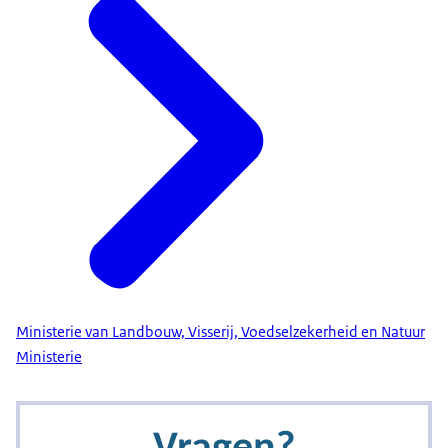
We moeten samenwerken
om deze transitie voor elkaar te krijgen.
Dat betekent grenzen verleggen
en verbindingen maken.
De transitie is al in volle gang!
Help je mee?
BEELDTEKST:
HELP JE MEE? TPI.
Ministerie van Landbouw, Visserij, Voedselzekerheid en Natuur
Ministerie