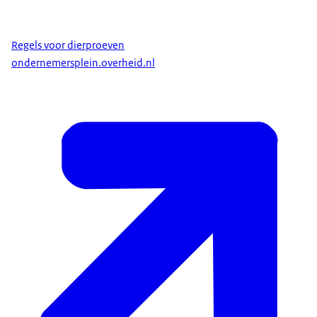
Onze missie is dan ook
beter voorspellen zonder proefdieren.
Regels voor dierproeven
Maar... proefdiervrije innovatie is
ondernemersplein.overheid.nl
niet hetzelfde...
...als een dierproef één op één vervangen
door een andere methode.
Dat zit zo.
Dierproeven worden doorlopend verbeterd
met behulp van de drie V's.
Vervanging waar dat kan.
Vermindering van
het aantal dieren waar mogelijk.
En Verfijning voor beter dierenwelzijn.