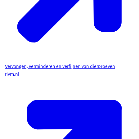
Of een combinatie.
Maar hoe weten we zeker dat die nieuwe
methoden goed werken?
We vergelijken ze niet
met de minder betrouwbare dierproeven,
maar met betrouwbare gegevens over mensen.
Vervangen, verminderen en verfijnen van dierproeven
Op dit moment zijn er voor sommige soorten
rivm.nl
onderzoek nog dierproeven nodig.
Maar als er meer proefdiervrije innovaties
komen wordt dat op den duur minder.
Zolang dierproeven bestaan,
moeten we de drie V's blijven toepassen.
BEELDTEKST: