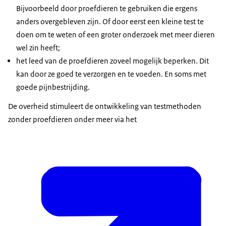
[Henk Jan Ormel, van de Centrale Commissie
Bijvoorbeeld door proefdieren te gebruiken die ergens
Dierproeven zegt]
anders overgebleven zijn. Of door eerst een kleine test te
- Als je kanker in de lever onderzoekt in een
doen om te weten of een groter onderzoek met meer dieren
leverorgaantje wat je gekweekt hebt, kun je daar
wel zin heeft;
heel veel van leren.
het leed van de proefdieren zoveel mogelijk beperken. Dit
kan door ze goed te verzorgen en te voeden. En soms met
Maar je kunt niet leren hoe zo'n kankercel dan van
goede pijnbestrijding.
die lever naar de darm gaat, of naar de long of
waar dan ook.
De overheid stimuleert de ontwikkeling van testmethoden
zonder proefdieren onder meer via het
Dus daar heb je toch een heel organisme voor
nodig.
Mensen denken nog dat dierproeven worden
gedaan voor cosmetica. Dat is al verboden sinds
2013.
Er is hele strikte Europese regelgeving. Die
regelgeving ligt vast in de Wet op de dierproeven