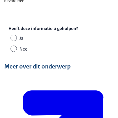
bevorderen.
Ze hebben altijd bij voorkeur kooigenoten.
Deze muizen staan tussen de vier en zes weken in
experiment en wordt na de behandeling
geëuthanaseerd.
Heeft deze informatie u geholpen?
Als we echt zien dat een muis last krijgt, dan wordt
Ja
er eerder actie ondernomen.
Nee
Want ze mogen echt niet onnodig lijden.
[Henk Jan Ormel vertelt:]
Meer over dit onderwerp
-Over het algemeen wordt er zeer deskundig en
zeer nauwkeurig omgegaan met proefdieren.
We moeten wel snappen dat we lijden
opleggen aan dieren die daar zelf niet om
gevraagd hebben.
Maar we doen dat om het lijden van mens en dier