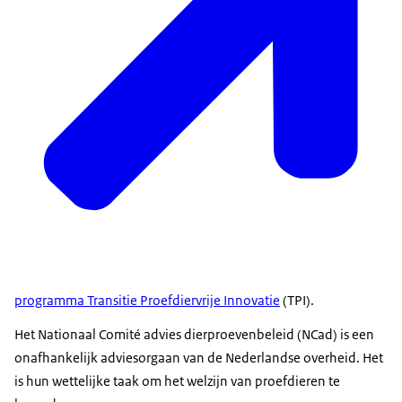
in Nederland.
En daarin staat heel nauwkeurig omschreven wat
mag en wat niet mag.
En iedere dierproef is vergunningplichtig.
[Tekst in beeld: Onderzoekers moeten het leed van
proefdieren zoveel als mogelijk beperken. Goede
voeding, huisvesting en behandeling zijn wettelijk
vastgelegd.]
[Wetenschapster in laboratorium vertelt:]
-Onze proefdieren worden in natuurlijke behoefte
voorzien.
programma Transitie Proefdiervrije Innovatie
(TPI).
Ze hebben nestmateriaal, knagen houtjes soms
Het Nationaal Comité advies dierproevenbeleid (NCad) is een
een huisje met een wieltje zodat ze kunnen
onafhankelijk adviesorgaan van de Nederlandse overheid. Het
rennen.
is hun wettelijke taak om het welzijn van proefdieren te