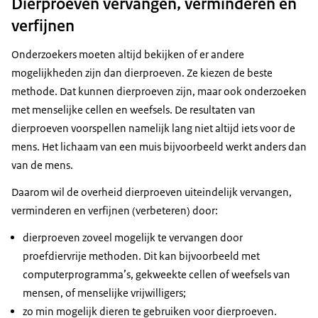
Dierproeven vervangen, verminderen en
Download
- Dit is een muis die we gebruiken voor
verfijnen
kankeronderzoek.
Ondertiteling
Onderzoekers moeten altijd bekijken of er andere
Deze muis heeft kanker.
srt
mogelijkheden zijn dan dierproeven. Ze kiezen de beste
We kijken hier naar een proefdier dat gefokt is
Download
methode. Dat kunnen dierproeven zijn, maar ook onderzoeken
binnen het instituut.
met menselijke cellen en weefsels. De resultaten van
We moeten op levende dieren testen omdat de
dierproeven voorspellen namelijk lang niet altijd iets voor de
uitzaaiingen van de tumor niet in een schaaltje te
mens. Het lichaam van een muis bijvoorbeeld werkt anders dan
volgen zijn.
van de mens.
Dus daar hebben we echt een zoogdier voor nodig.
Daarom wil de overheid dierproeven uiteindelijk vervangen,
verminderen en verfijnen (verbeteren) door:
[Tekst in beeld:] Dierproeven zijn vaak nodig om
nieuwe medicijnen te maken en ziekteverloop te
dierproeven zoveel mogelijk te vervangen door
bestuderen. Medicijnen moeten eerst op dieren
proefdiervrije methoden. Dit kan bijvoorbeeld met
getest zijn voordat ze voor mensen gebruikt
computerprogramma’s, gekweekte cellen of weefsels van
worden.
mensen, of menselijke vrijwilligers;
zo min mogelijk dieren te gebruiken voor dierproeven.