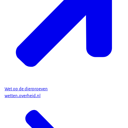
te verminderen.
En die afweging is een hele moeilijke afweging.
[Wetenschapster zegt:]
- Het is een noodzakelijk kwaad.
Iedereen die hier werkt, houdt van dieren, en heeft
thuis vaak dieren.
Die is echt betrokken bij dieren. Anders kan je dit
ook gewoon niet doen.
We hebben liever minder proefdieren, of helemaal
niet, maar op dit moment is dat nog niet mogelijk.
Wet op de dierproeven
wetten.overheid.nl