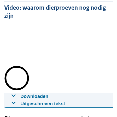
Video: waarom dierproeven nog nodig
zijn
Downloaden
Dierproeven
Uitgeschreven tekst
28-05-2026
00:03:03
mp4
890 MB
[Wetenschapster in laboratorium zegt]