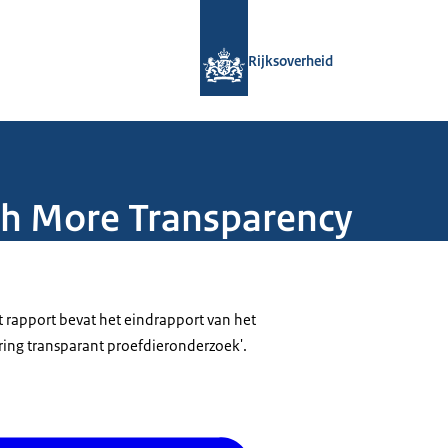
Naar de homepage van Rijksoverheid
Rijksoverheid
gh More Transparency
rapport bevat het eindrapport van het
ring transparant proefdieronderzoek'.