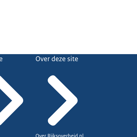
e
Over deze site
Over Rijksoverheid.nl