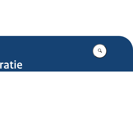
.nl
Vul in wat u z
ratie