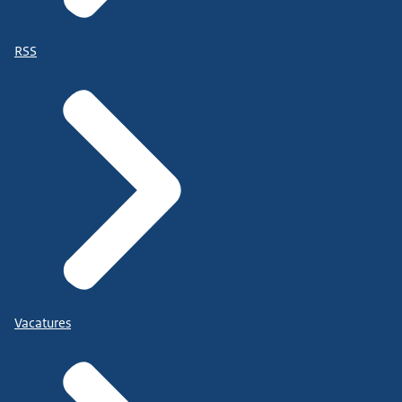
RSS
Vacatures