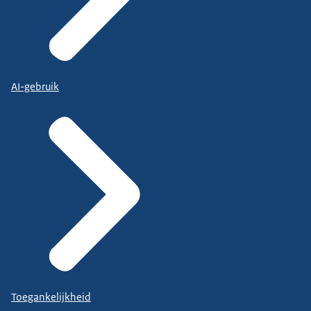
AI-gebruik
Toegankelijkheid