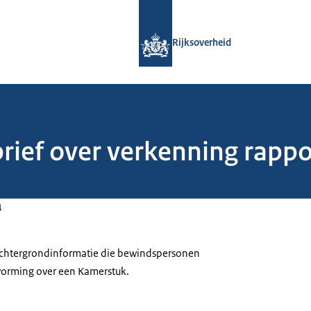
Naar de homepage van Rijksoverheid
Rijksoverheid
brief over verkenning rapp
4
 achtergrondinformatie die bewindspersonen
tvorming over een Kamerstuk.