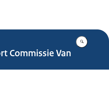
.nl
Vul in wat u z
ort Commissie Van