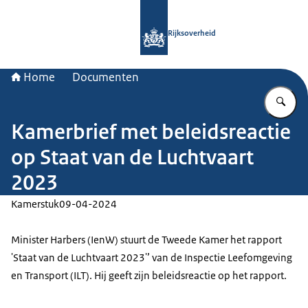
Naar de homepage van Rijksoverheid
Rijksoverheid
Home
Documenten
Vu
Kamerbrief met beleidsreactie
op Staat van de Luchtvaart
2023
Kamerstuk
09-04-2024
Minister Harbers (IenW) stuurt de Tweede Kamer het rapport
'Staat van de Luchtvaart 2023'’ van de Inspectie Leefomgeving
en Transport (ILT). Hij geeft zijn beleidsreactie op het rapport.