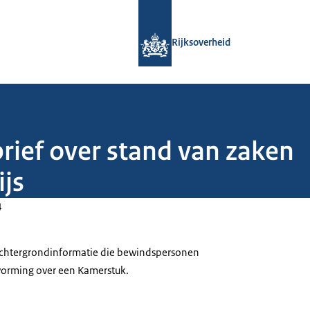
Naar de homepage van Rijksoverheid
Rijksoverheid
rief over stand van zaken
js
4
 achtergrondinformatie die bewindspersonen
tvorming over een Kamerstuk.