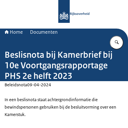
Naar de homepage van Rijksoverheid
Rijksoverheid
Home
Documenten
Vu
Beslisnota bij Kamerbrief bij
10e Voortgangsrapportage
PHS 2e helft 2023
Beleidsnota
09-04-2024
In een beslisnota staat achtergrondinformatie die
bewindspersonen gebruiken bij de besluitvorming over een
Kamerstuk.