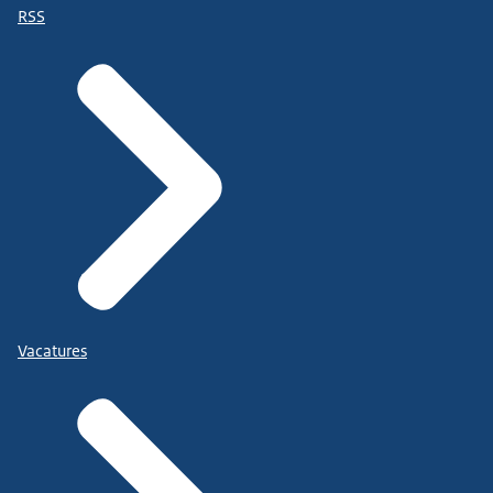
RSS
Vacatures