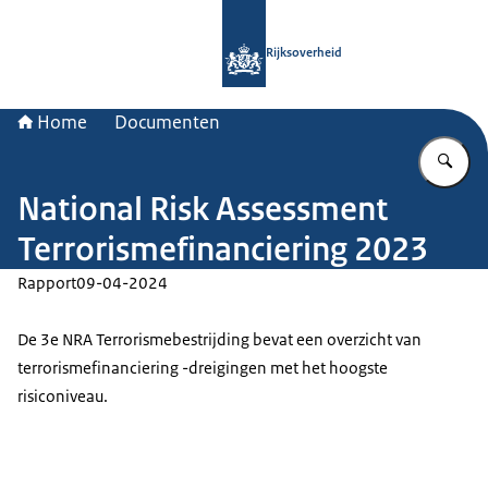
Naar de homepage van Rijksoverheid
Rijksoverheid
Home
Documenten
Vu
National Risk Assessment
Terrorismefinanciering 2023
Rapport
09-04-2024
De 3e NRA Terrorismebestrijding bevat een overzicht van
terrorismefinanciering -dreigingen met het hoogste
risiconiveau.