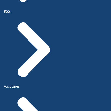
RSS
Vacatures