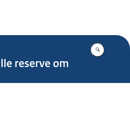
.nl
Vul in wat u z
lle reserve om