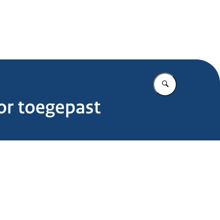
.nl
Vul in wat u z
oor toegepast