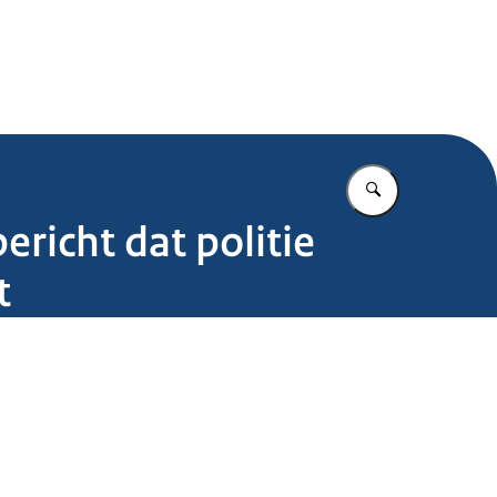
.nl
Vul in wat u z
richt dat politie
t