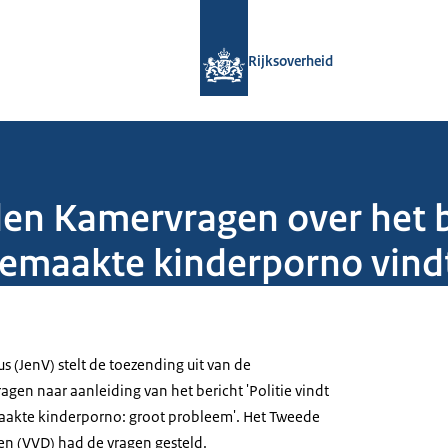
Naar de homepage van Rijksoverheid
Rijksoverheid
en Kamervragen over het be
gemaakte kinderporno vind
us (JenV) stelt de toezending uit van de
en naar aanleiding van het bericht 'Politie vindt
aakte kinderporno: groot probleem'. Het Tweede
n (VVD) had de vragen gesteld.